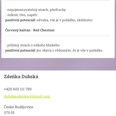
- nepojmenovatelný strach, předtuchy
- úzkost, třes, napětí
pozitivní potenciál:
odvaha, vše je v pořádku, zklidnění
Červený kaštan - Red Chestnut
- přílišný strach o někoho blízkého
pozitivní potenciál:
jen obava s vědomým, že je vše v pořádku
Zdeňka Dubská
+420 603 111 789
dubskazd
enka@gma
il.com
České Budějovice
370 01