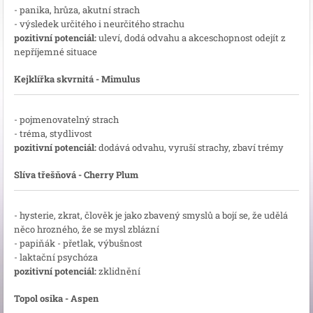
- panika, hrůza, akutní strach
- výsledek určitého i neurčitého strachu
pozitivní potenciál:
uleví, dodá odvahu a akceschopnost odejít z
nepříjemné situace
Kejklířka skvrnitá - Mimulus
- pojmenovatelný strach
- tréma, stydlivost
pozitivní potenciál:
dodává odvahu, vyruší strachy, zbaví trémy
Slíva třešňová - Cherry Plum
- hysterie, zkrat, člověk je jako zbavený smyslů a bojí se, že udělá
něco hrozného, že se mysl zblázní
- papiňák - přetlak, výbušnost
- laktační psychóza
pozitivní potenciál:
zklidnění
Topol osika - Aspen