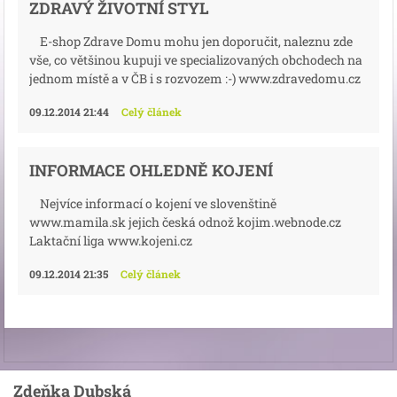
ZDRAVÝ ŽIVOTNÍ STYL
E-shop Zdrave Domu mohu jen doporučit, naleznu zde
vše, co většinou kupuji ve specializovaných obchodech na
jednom místě a v ČB i s rozvozem :-) www.zdravedomu.cz
09.12.2014 21:44
Celý článek
INFORMACE OHLEDNĚ KOJENÍ
Nejvíce informací o kojení ve slovenštině
www.mamila.sk jejich česká odnož kojim.webnode.cz
Laktační liga www.kojeni.cz
09.12.2014 21:35
Celý článek
Zdeňka Dubská