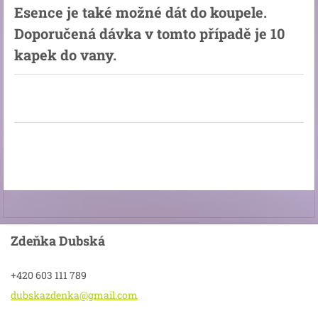
Esence je také možné dát do koupele.
Doporučená dávka v tomto případě je 10
kapek do vany.
Zdeňka Dubská
+420 603 111 789
dubskazd
enka@gma
il.com